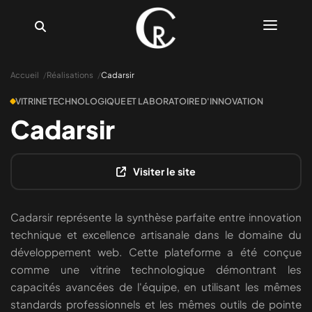
Accueil
Réalisations
Cadarsir
VITRINE TECHNOLOGIQUE ET LABORATOIRE D'INNOVATION
Cadarsir
Compétences
Réalisations
Visiter le site
Tarifs
Cadarsir représente la synthèse parfaite entre innovation
Blog
technique et excellence artisanale dans le domaine du
Discutons De Votre Projet
développement web. Cette plateforme a été conçue
comme une vitrine technologique démontrant les
Changer Le Thème
capacités avancées de l'équipe, en utilisant les mêmes
standards professionnels et les mêmes outils de pointe
Langue Actuelle