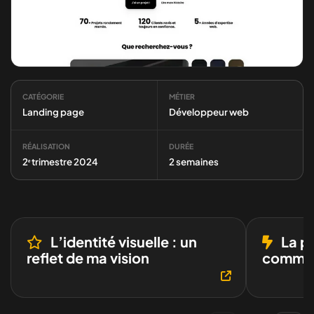
CATÉGORIE
MÉTIER
Landing page
Développeur web
RÉALISATION
DURÉE
2ᵉ trimestre 2024
2 semaines
L’identité visuelle : un
La p
reflet de ma vision
comme l