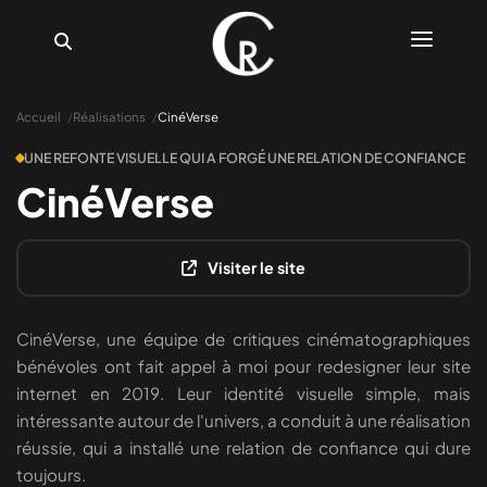
Accueil
Réalisations
CinéVerse
UNE REFONTE VISUELLE QUI A FORGÉ UNE RELATION DE CONFIANCE
CinéVerse
Compétences
Réalisations
Visiter le site
Tarifs
CinéVerse, une équipe de critiques cinématographiques
Blog
bénévoles ont fait appel à moi pour redesigner leur site
Discutons De Votre Projet
internet en 2019. Leur identité visuelle simple, mais
intéressante autour de l'univers, a conduit à une réalisation
Changer Le Thème
réussie, qui a installé une relation de confiance qui dure
toujours.
Langue Actuelle